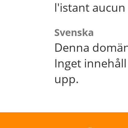
l'istant aucu
Svenska
Denna domän 
Inget innehål
upp.